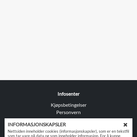
Infosenter
Kjøpsbetingelser
Personvern
Kontakt oss
INFORMASJONSKAPSLER
L
Nettsiden inneholder cookies (informasjonskapsler), som er en tekstfil
Adresse: Tomteveien 25, 1618 Fredrikstad
u
som tar vare på data og som inneholder informasjon. For å kunne