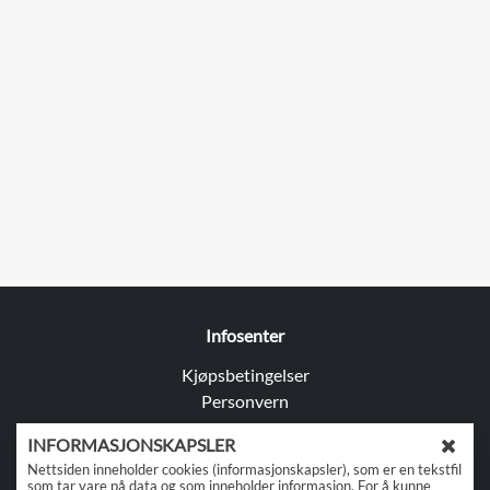
Infosenter
Kjøpsbetingelser
Personvern
Kontakt oss
INFORMASJONSKAPSLER
L
Nettsiden inneholder cookies (informasjonskapsler), som er en tekstfil
Adresse: Tomteveien 25, 1618 Fredrikstad
u
som tar vare på data og som inneholder informasjon. For å kunne